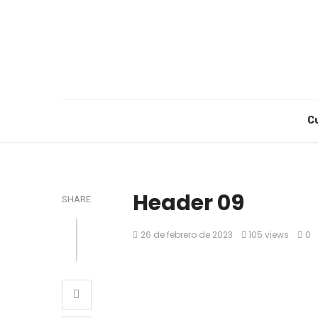
C
Header 09
SHARE
26 de febrero de 2023
105 views
0