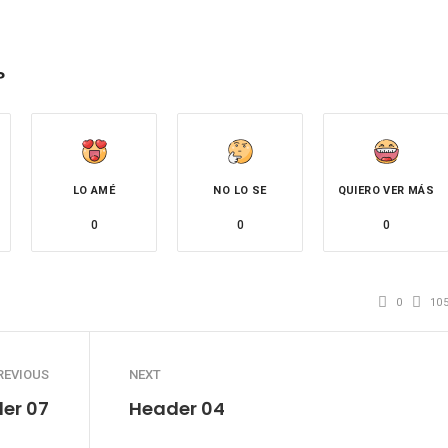
?
LO AMÉ
NO LO SE
QUIERO VER MÁS
0
0
0
0
10
REVIOUS
NEXT
er 07
Header 04