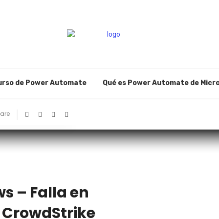
urso de Power Automate
Qué es Power Automate de Micr
are
s – Falla en
 CrowdStrike