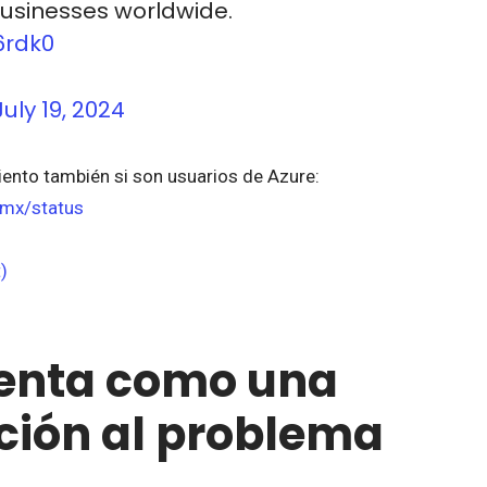
businesses worldwide.
6rdk0
July 19, 2024
iento también si son usuarios de Azure:
-mx/status
)
senta como una
ución al problema