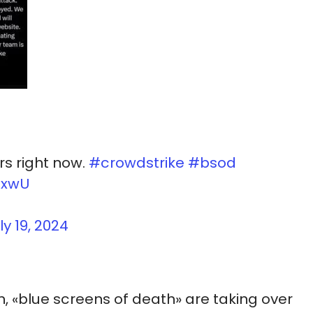
s right now.
#crowdstrike
#bsod
0xwU
ly 19, 2024
n, «blue screens of death» are taking over