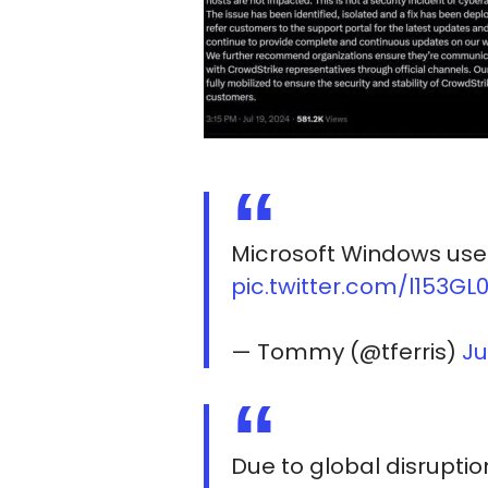
Microsoft Windows user
pic.twitter.com/l153GL
— Tommy (@tferris)
Ju
Due to global disruptio