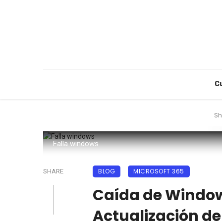
C
Sh
Falla windows
BLOG
MICROSOFT 365
SHARE
Caída de Window
Actualización de