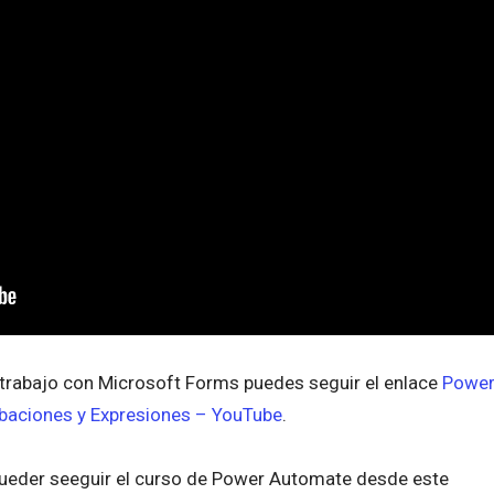
e trabajo con Microsoft Forms puedes seguir el enlace
Powe
baciones y Expresiones – YouTube
.
pueder seeguir el curso de Power Automate desde este