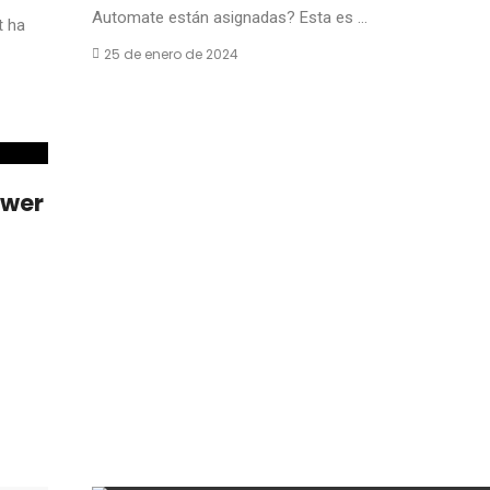
Automate están asignadas? Esta es ...
t ha
25 de enero de 2024
ower