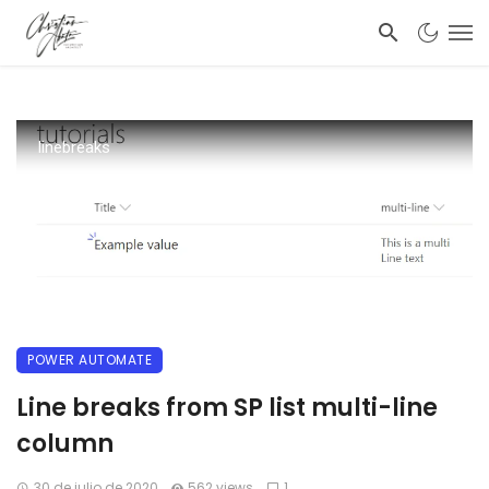
linebreaks
POWER AUTOMATE
Line breaks from SP list multi-line
column
30 de julio de 2020
562 views
1